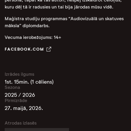
kuru dēļ tā ir radusies un tai bija jārodas mūsu vidē.
Maģistra studiju programmas “Audiovizuālā un skatuves
māksla” diplomdarbs.
Vecuma ierobežojums: 14+
FACEBOOK.COM
Izrādes ilgums
1st. 15min. (1 cēliens)
Sezona
2025 / 2026
Pirmizrāde
27. maijā, 2026.
Atrodas izlasēs