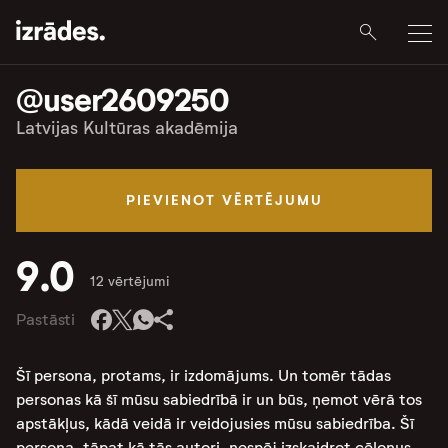
@user2609250
Latvijas Kultūras akadēmija
PIEVIENOT VĒRTĒJUMU
9.0
12 vērtējumi
Pastāsti
Šī persona, protams, ir izdomājums. Un tomēr tādas
personas kā šī mūsu sabiedrībā ir un būs, ņemot vērā tos
apstākļus, kādā veidā ir veidojusies mūsu sabiedrība. Šī
persona, tāpat kā tās autori, nespēj izskaidrot cēloņus,