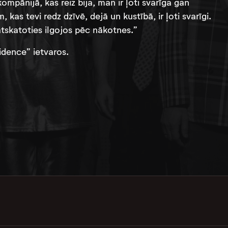
 kompānijā, kas reiz bija, man ir ļoti svarīga gan
kas tevi redz dzīvē, dejā un kustībā, ir ļoti svarīgi.
Neatskatoties ilgojos pēc nākotnes.”
idence” ietvaros.