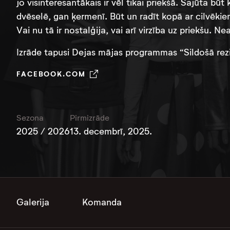
jo visinteresantākais ir vēl tikai priekšā. Sajūta būt
dvēselē, gan ķermenī. Būt un radīt kopā ar cilvēkiem, 
Vai nu tā ir nostalģija, vai arī virzība uz priekšu. 
Izrāde tapusi Dejas mājas programmas “Sildošā rez
FACEBOOK.COM
Sezona
Pirmizrāde
2025 / 2026
13. decembrī, 2025.
Galerija
Komanda