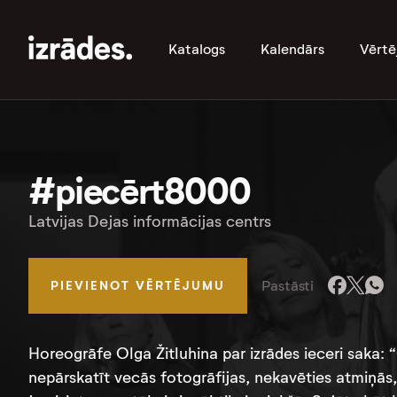
Katalogs
Kalendārs
Vērtē
#piecērt8000
Latvijas Dejas informācijas centrs
Pastāsti
PIEVIENOT VĒRTĒJUMU
Horeogrāfe Olga Žitluhina par izrādes ieceri saka: 
nepārskatīt vecās fotogrāfijas, nekavēties atmiņās, k