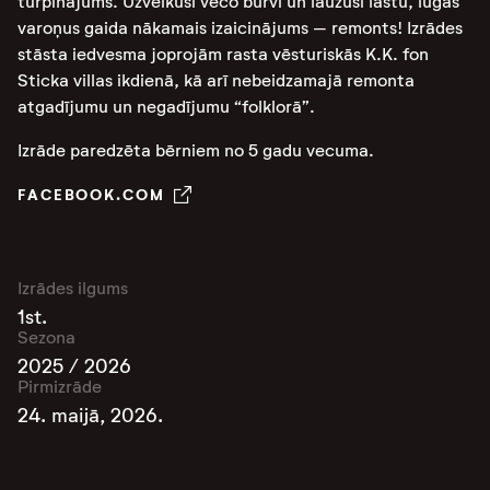
turpinājums. Uzveikuši veco burvi un lauzuši lāstu, lugas
varoņus gaida nākamais izaicinājums – remonts! Izrādes
stāsta iedvesma joprojām rasta vēsturiskās K.K. fon
Sticka villas ikdienā, kā arī nebeidzamajā remonta
atgadījumu un negadījumu “folklorā”.
Izrāde paredzēta bērniem no 5 gadu vecuma.
FACEBOOK.COM
Izrādes ilgums
1st.
Sezona
2025 / 2026
Pirmizrāde
24. maijā, 2026.