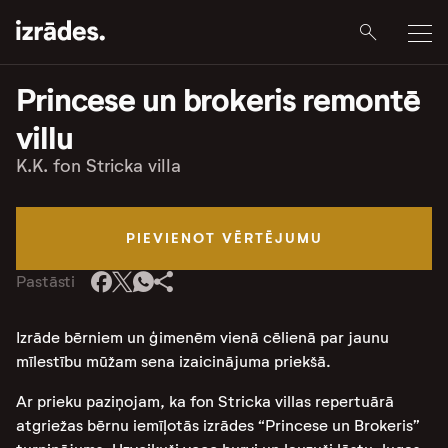
Princese un brokeris remontē
villu
K.K. fon Stricka villa
PIEVIENOT VĒRTĒJUMU
Pastāsti
Izrāde bērniem un ģimenēm vienā cēlienā par jaunu
mīlestību mūžam sena izaicinājuma priekšā.
Ar prieku paziņojam, ka fon Stricka villas repertuārā
atgriežas bērnu iemīļotās izrādes “Princese un Brokeris”