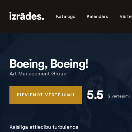
Katalogs
Kalendārs
Vērtē
Boeing, Boeing!
Art Management Group
5.5
PIEVIENOT VĒRTĒJUMU
2 vērtējumi
Kaislīga attiecību turbulence