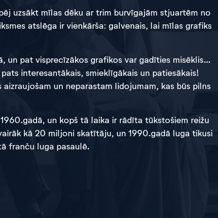
 spēj uzsākt mīlas dēku ar trim burvīgajām stjuartēm no
mes atslēga ir vienkārša: galvenais, lai mīlas grafiks
, un pat visprecīzākos grafikos var gadīties misēklis…
s pats interesantākais, smieklīgākais un patiesākais!
s aizraujošam un neparastam lidojumam, kas būs pilns
 1960.gadā, un kopš tā laika ir rādīta tūkstošiem reižu
airāk kā 20 miljoni skatītāju, un 1990.gadā luga tikusi
tā franču luga pasaulē.