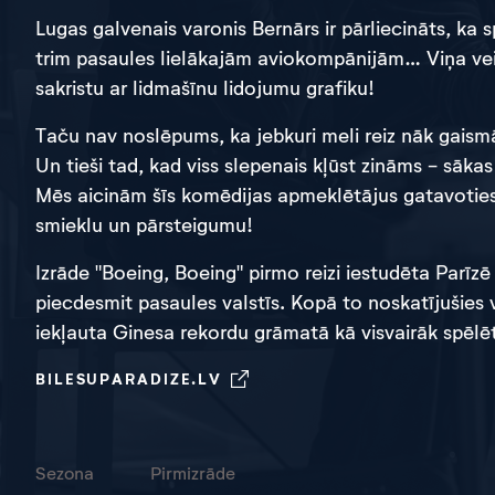
Lugas galvenais varonis Bernārs ir pārliecināts, ka
trim pasaules lielākajām aviokompānijām… Viņa veiks
sakristu ar lidmašīnu lidojumu grafiku!
Taču nav noslēpums, ka jebkuri meli reiz nāk gaismā
Un tieši tad, kad viss slepenais kļūst zināms - sāka
Mēs aicinām šīs komēdijas apmeklētājus gatavotie
smieklu un pārsteigumu!
Izrāde "Boeing, Boeing" pirmo reizi iestudēta Parīzē
piecdesmit pasaules valstīs. Kopā to noskatījušies v
iekļauta Ginesa rekordu grāmatā kā visvairāk spēlē
BILESUPARADIZE.LV
Sezona
Pirmizrāde