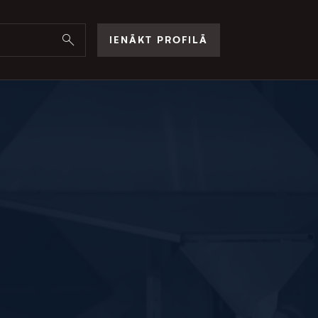
IENĀKT PROFILĀ