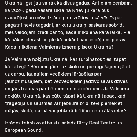
Ukrainā ilgst jau vairāk kā divus gadus. Ar lielām cerībām,
ka 2024. gada vasarā Ukraina Krieviju karā būs
uzvarējusi un mūsu izrāde pirmizrādes laikā vēstīs par
pagātni nevis tagadni, ar kuru ukraiņi saskaras šobrīd,
mēs veidojam izrādi par to, kāda ir ikdiena kara laikā. Pie
kā nākas pierast un pie kā nekādi nav iespējams pierast.
Kāda ir ikdiena Valmieras izmēra pilsētā Ukrainā?
Ja Valmiera nokļūtu Ukrainā, kas turpinātos tieši tāpat
kā Latvijā? Bērniem jāiet uz skolu un pieaugušajiem jāiet
uz darbu, jaunajiem vecākiem jārūpējas par
jaundzimušajiem, bet vecvecākiem jādzīvo savas dzīves
un jāuztraucas par bērniem un mazbērniem. Ja Valmiera
nokļūtu Ukrainā, kas būtu tāpat kā Ukrainā tagad, kad
traģēdija un šausmas var jebkurā brīdī tevi piemeklēt
mājās, skolā, darbā vai jebkurā brīdī uz centrālās ielas?
Izrādes tehnisko atbalstu sniedz Dirty Deal Teatro un
European Sound.