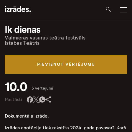
Ik dienas
Valmieras vasaras teātra festivāls
Istabas Teātris
PIEVIENOT VĒRTĒJUMU
10.0
3 vērtējumi
Pastāsti
Dokumentāla izrāde.
Izrādes anotācija tiek rakstīta 2024. gada pavasarī. Karš