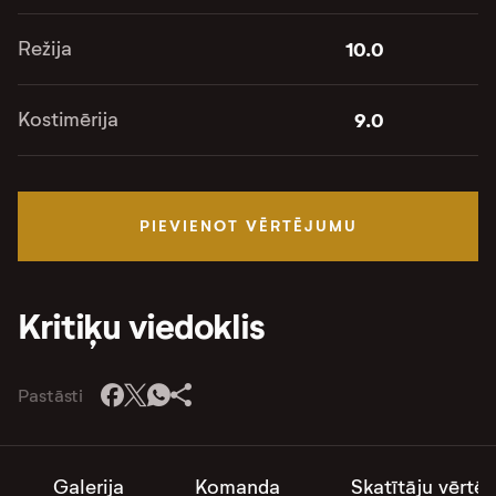
Režija
10.0
Kostimērija
9.0
PIEVIENOT VĒRTĒJUMU
Kritiķu viedoklis
Pastāsti
Galerija
Komanda
Skatītāju vērtē