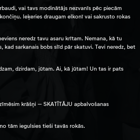
pārbaudi, vai tavs modinātājs nezvanīs pēc piecām
ončiņu. Ieķeries draugam elkonī vai sakrusto rokas
 neviens neredz tavu asaru krītam. Nemana, kā tu
s, kad sarkanais bobs slīd pār skatuvi. Tevi neredz, bet
zam, dzirdam, jūtam. Ai, kā jūtam! Un tas ir pats
atzīmēsim krāšņi – SKATĪTĀJU apbalvošanas
no tām iegulsies tieši tavās rokās.