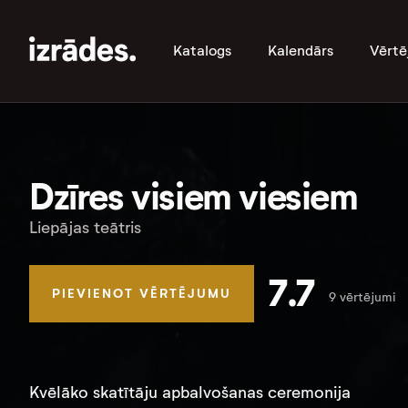
Katalogs
Kalendārs
Vērtē
Dzīres visiem viesiem
Liepājas teātris
7.7
PIEVIENOT VĒRTĒJUMU
9 vērtējumi
Kvēlāko skatītāju apbalvošanas ceremonija