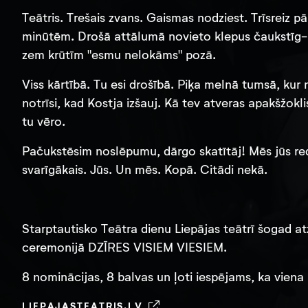
Teātris. Trešais zvans. Gaismas nodziest. Trīsreiz 
minūtēm. Drošā attālumā novieto klepus čaukstīg-k
zem krūtīm "esmu nelokāms" pozā.
Viss kārtībā. Tu esi drošībā. Piķa melnā tumsā, kur
notrīsi, kad Kostja izšauj. Kā tev atveras apakšžokli
tu vēro.
Pačukstēsim noslēpumu, dārgo skatītāj! Mēs jūs red
svarīgākais. Jūs. Un mēs. Kopā. Citādi nekā.
Starptautisko Teātra dienu Liepājas teātrī šogad 
ceremonijā DZĪRES VISIEM VIESIEM.
8 nominācijas, 8 balvas un ļoti iespējams, ka viena 
LIEPAJASTEATRIS.LV