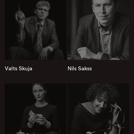
Valts Skuja
Nils Sakss