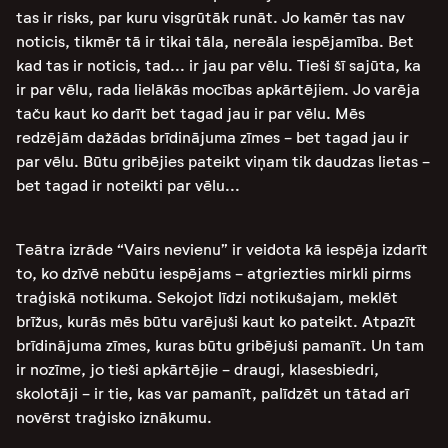
tas ir risks, par kuru visgrūtāk runāt. Jo kamēr tas nav
noticis, tikmēr tā ir tikai tāla, nereāla iespējamība. Bet
kad tas ir noticis, tad... ir jau par vēlu. Tieši šī sajūta, ka
ir par vēlu, rada lielākās mocības apkārtējiem. Jo varēja
taču kaut ko darīt bet tagad jau ir par vēlu. Mēs
redzējām dažādas brīdinājuma zīmes - bet tagad jau ir
par vēlu. Būtu gribējies pateikt viņam tik daudzas lietas -
bet tagad ir noteikti par vēlu...
Teātra izrāde “Vairs nevienu” ir veidota kā iespēja izdarīt
to, ko dzīvē nebūtu iespējams - atgriezties mirkli pirms
traģiskā notikuma. Sekojot līdzi notikušajam, meklēt
brīžus, kurās mēs būtu varējuši kaut ko pateikt. Atpazīt
brīdinājuma zīmes, kuras būtu gribējuši pamanīt. Un tam
ir nozīme, jo tieši apkārtējie - draugi, klasesbiedri,
skolotāji - ir tie, kas var pamanīt, palīdzēt un tātad arī
novērst traģisko iznākumu.