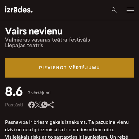
Vairs nevienu
Valmieras vasaras teātra festivāls
Liepājas teātris
PIEVIENOT VĒRTĒJUMU
8.6
9 vērtējumi
Pastāsti
Pašnāvība ir briesmīgākais iznākums. Tā pazudina vienu
dzīvi un neatgriezeniski satricina desmitiem citu.
Vislielākais risks ar to sastapties ir jauniešiem. Un reizē