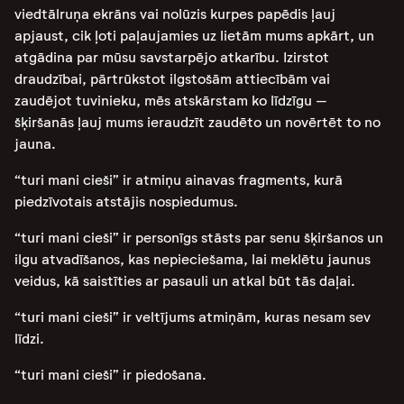
viedtālruņa ekrāns vai nolūzis kurpes papēdis ļauj
apjaust, cik ļoti paļaujamies uz lietām mums apkārt, un
atgādina par mūsu savstarpējo atkarību. Izirstot
draudzībai, pārtrūkstot ilgstošām attiecībām vai
zaudējot tuvinieku, mēs atskārstam ko līdzīgu –
šķiršanās ļauj mums ieraudzīt zaudēto un novērtēt to no
jauna.
“turi mani cieši” ir atmiņu ainavas fragments, kurā
piedzīvotais atstājis nospiedumus.
“turi mani cieši” ir personīgs stāsts par senu šķiršanos un
ilgu atvadīšanos, kas nepieciešama, lai meklētu jaunus
veidus, kā saistīties ar pasauli un atkal būt tās daļai.
“turi mani cieši” ir veltījums atmiņām, kuras nesam sev
līdzi.
“turi mani cieši” ir piedošana.