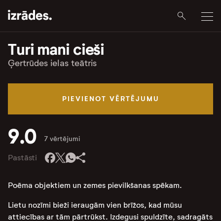
Turi mani cieši
Ģertrūdes ielas teātris
PIEVIENOT VĒRTĒJUMU
9.0
7 vērtējumi
Pastāsti
Poēma objektiem un zemes pievilkšanas spēkam.
Lietu nozīmi bieži ieraugām vien brīžos, kad mūsu
attiecības ar tām pārtrūkst. Izdegusi spuldzīte, sadragāts