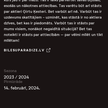
esošās un nākotnes attiecības. Tas varētu būt arī stāsts
par aktieri Ģirtu Ķesteri. Bet varbūt arī nē. Varbūt tas ir
uzdevums skatītājiem - uzminēt, kas stāstā ir no aktiera
dzīves, bet kas ir piedomāts. Varbūt tas ir stāsts par
mums visiem, nonākot negaidītā situācijā? Bet tas
noteikti ir stāsts par attiecībām – par vēlmi mīlēt un tikt
mīlētam!
BILESUPARADIZE.LV
Sezona
2023 / 2024
Pirmizrāde
14. februārī, 2024.