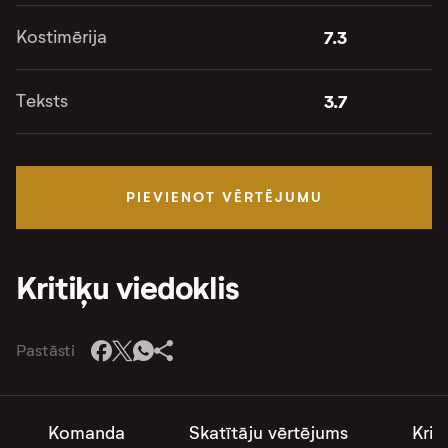
Kostimērija
7.3
Teksts
3.7
PIEVIENOT VĒRTĒJUMU
Kritiķu viedoklis
Pastāsti
Komanda
Skatītāju vērtējums
Krit