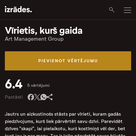
Vīrietis, kurš gaida
Art Management Group
PIEVIENOT VĒRTĒJUMU
6.4
5 vērtējumi
Pastāsti
Jautrs un aizkustinošs stāsts par vīrieti, kuram gadās
piedzīvojums, kurš liek pārvērtēt savu dzīvi. Parevidēt
dzīves "skapi", lai pielaikotu, kurš kostīmiņš vēl der, bet
kurš jau ir par mazu. Tas ir laiks pārvērtēt savas bijušās,