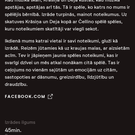
apstājas, apstājas arī tās. Tā ir spēle, ko katrs no mums ir
spēlējis bērnībā. Izrāde turpinās, mainot noteikumus. Uz
skatuves Krāsiņa un Deja kopā ar Čellino spēlē spēles,
kuru noteikumiem skatītāji var viegli sekot.
Ikdienā mums katrai vietai ir savi noteikumi, gluži kā
izrādē. Reizēm jūtamies kā uz kraujas malas, ar aizsietām
acīm. Tev ir jāpieņem jaunie spēles noteikumi, kas ir
svarīgi dzīvei un mēs atkal nonākam citā spēlē. Tas ir
ceļojums no vienām sajūtām un emocijām uz citām,
sastopoties ar dāsnumu, greizsirdību, līdzjūtību un
draudzību.
FACEBOOK.COM
Izrādes ilgums
45min.