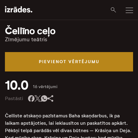
Čellīno ceļo
Zīmējumu teātris
PIEVIENOT VĒRTĒJUMU
10.0
16 vērtējumi
Pastāsti
Čelliste atskaņo pazīstamus Baha skaņdarbus, ik pa
laikam apstājoties, lai ieklausītos un paskatītos apkārt.
Pēkšņi telpā parādās vēl divas būtnes – Krāsiņa un Deja.
Kad mūzika skan, Krāsiņa un Deja kustas; kad mūzika