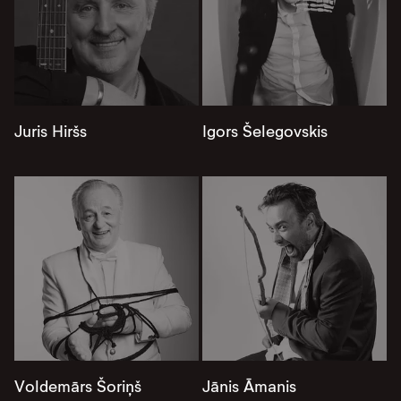
Juris Hiršs
Igors Šelegovskis
Voldemārs Šoriņš
Jānis Āmanis