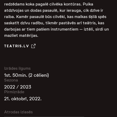
redzēdams koka pagalē cilvēka kontūras. Puika
atdzīvojas un dodas pasaulē, kur ierauga, cik dzīve ir
raiba. Kamēr pasaulē būs cilvēki, kas malkas šķilā spēs
saskatīt dzīvu radību, tikmēr pastāvēs arī teātris, kas
darbojas ar tiem pašiem instrumentiem – iztēli, sirdi un
mazliet matērijas.
TEATRIS.LV
Izrādes ilgums
1st. 50min. (2 cēlieni)
Sezona
2022 / 2023
Pirmizrāde
21. oktobrī, 2022.
Atrodas izlasēs