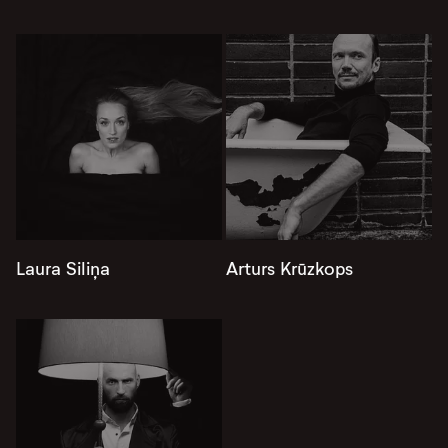
Laura Siliņa
Arturs Krūzkops