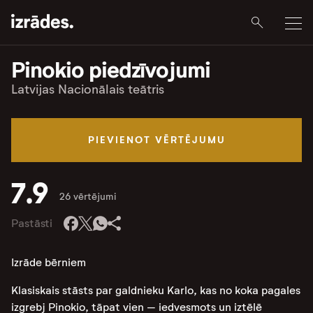
Pinokio piedzīvojumi
Latvijas Nacionālais teātris
PIEVIENOT VĒRTĒJUMU
7.9
26 vērtējumi
Pastāsti
Izrāde bērniem
Klasiskais stāsts par galdnieku Karlo, kas no koka pagales
izgrebj Pinokio, tāpat vien – iedvesmots un iztēlē