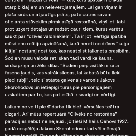
starp biklajiem un neievērojamajiem. Lai gan viņam ir
plaša sirds un atjautīgs prāts, pateicoties savam
oficianta stāvoklim pirmklasīgā restorānā, viņš ļoti labi
prot uzķert detaļas un redzēt cauri tiem, kurus varētu
saukt par “dzīves valdniekiem”. Tā ir ļoti vērtīga īpašība
mūsdienu reāliju apzināšanā, kurā nereti no dzīves “kuģa
klāja” nostumj nost tos, kas neatbilst laikmeta prasībām.
Šodien mūsu valodā reti skan tādi vārdi kā kauns,
sirdsapziņa un žēlsirdība. “Šodien pieprasītāki ir cita
fasona ļaudis, kas vairāk sliecas, lai kabatā būtu lieki
pieci rubļi”, teic šī stāsta galvenais varonis Jakovs
Skorohodovs un ietiepīgi turas pie personīgajiem
uzskatiem par to, kas patiesībā ir svarīgi un vērtīgi.
Laikam ne velti pie šī darba tik bieži vērsušies teātra
dižgari. Arī mūsu repertuārā “Cilvēks no restorāna”
parādījies nebūt ne nejauši, jo tieši Mihails Čehovs 1927.
gadā nospēlēja Jakovu Skorohodovu tad vēl mēmajā
kinematogrāfā. Par godu diženajam skatuves meistaram