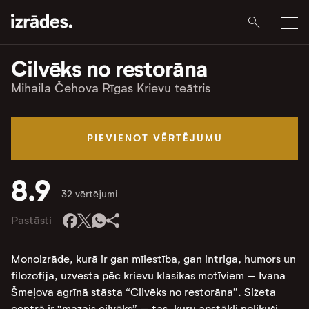
Cilvēks no restorāna
Mihaila Čehova Rīgas Krievu teātris
PIEVIENOT VĒRTĒJUMU
8.9
32 vērtējumi
Pastāsti
Monoizrāde, kurā ir gan mīlestība, gan intriga, humors un
filozofija, uzvesta pēc krievu klasikas motīviem – Ivana
Šmeļova agrīnā stāsta “Cilvēks no restorāna”. Sižeta
centrā ir “mazais cilvēks” – tas, kuru apstākļi nolikuši