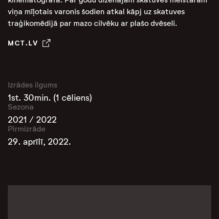
viņa mīļotais varonis šodien atkal kāpj uz skatuves
traģikomēdijā par mazo cilvēku ar plašo dvēseli.
MCT.LV
Izrādes ilgums
1st. 30min. (1 cēliens)
Sezona
2021 / 2022
Pirmizrāde
29. aprīlī, 2022.