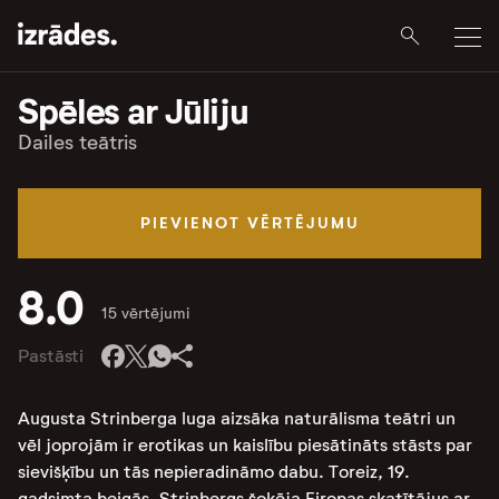
Spēles ar Jūliju
Dailes teātris
PIEVIENOT VĒRTĒJUMU
8.0
15 vērtējumi
Pastāsti
Augusta Strinberga luga aizsāka naturālisma teātri un
vēl joprojām ir erotikas un kaislību piesātināts stāsts par
sievišķību un tās nepieradināmo dabu. Toreiz, 19.
gadsimta beigās, Strinbergs šokēja Eiropas skatītājus ar