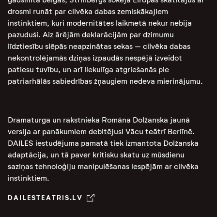
drosmi runāt par cilvēka dabas zemiskākajiem
instinktiem, kuri modernitātes laikmetā nekur nebija
pazuduši. Aiz ārējām deklarācijām par dzimumu
līdztiesību slēpās neapzinātas sekas – cilvēka dabas
nekontrolējamās dziņas izpaudās nespējā izveidot
patiesu tuvību, un arī liekulīga atgriešanās pie
patriarhālās sabiedrības žņaugiem nedeva mierinājumu.
Dramaturga un rakstnieka Romāna Dolžanska jaunā
versija ar panākumiem debitējusi Vācu teātrī Berlīnē.
DAILES iestudējuma pamatā tiek izmantota Dolžanska
adaptācija, un tā paver kritisku skatu uz mūsdienu
saziņas tehnoloģiju manipulēšanas iespējām ar cilvēka
instinktiem.
DAILESTEATRIS.LV