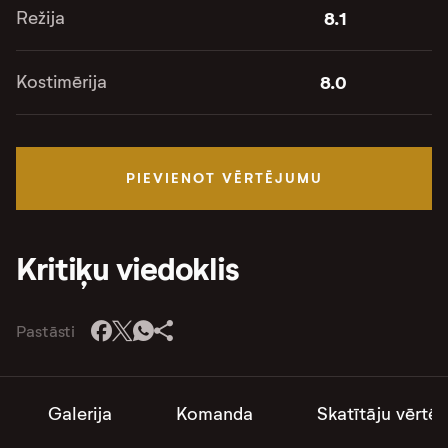
Režija
8.1
Kostimērija
8.0
PIEVIENOT VĒRTĒJUMU
Kritiķu viedoklis
Pastāsti
Galerija
Komanda
Skatītāju vērtē