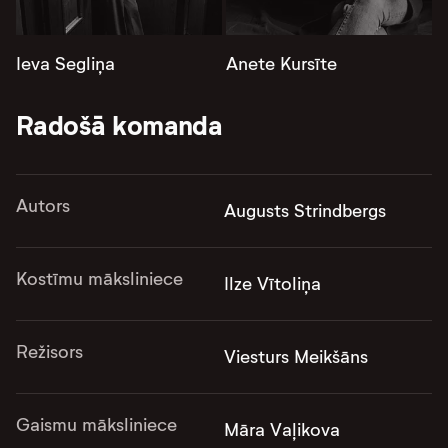
Ieva Segliņa
Anete Kursīte
Radošā komanda
Autors
Augusts Strindbergs
Kostīmu māksliniece
Ilze Vītoliņa
Režisors
Viesturs Meikšāns
Gaismu māksliniece
Māra Vaļikova