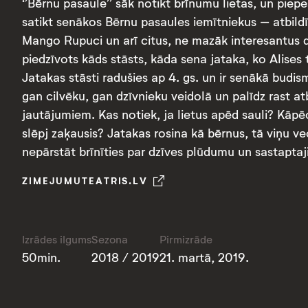
‘’Bērnu pasaule’’ sāk notikt brīnumu lietas, un piep
satikt senākos Bērnu pasaules iemītniekus – atbildī
Mango Rupuci un arī citus, ne mazāk interesantus dz
piedzīvots kāds stāsts, kāda sena jataka, ko Alises 
Jatakas stāsti radušies ap 4. gs. un ir senākā budis
gan cilvēku, gan dzīvnieku veidolā un palīdz rast a
jautājumiem. Kas notiek, ja lietus apēd sauli? Kāp
slēpj zaķausis? Jatakas rosina kā bērnus, tā viņu v
nepārstāt brīnīties par dzīves plūdumu un sastaptaj
ZIMEJUMUTEATRIS.LV
Izrādes ilgums
Sezona
Pirmizrāde
50min.
2018 / 2019
21. martā, 2019.