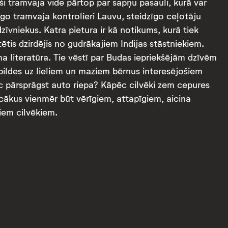
eši tramvaja vide pārtop par sapņu pasauli, kurā var
go tramvaja kontrolieri Lauvu, steidzīgo ceļotāju
īvniekus. Katra pietura ir kā notikums, kurā tiek
tētis dzirdējis no gudrākajiem Indijas stāstniekiem.
ma literatūra. Tie vēstī par Budas iepriekšējām dzīvēm
tbildes uz lieliem un maziem bērnus interesējošiem
ēc pārsprāgst auto riepa? Kāpēc cilvēki zem cepures
ecākus vienmēr būt vērīgiem, attapīgiem, aicina
iem cilvēkiem.