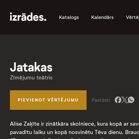
Katalogs
Kalendārs
Vērtē
Jatakas
Zīmējumu teātris
Pastāsti
PIEVIENOT VĒRTĒJUMU
Alise Zaķīte ir zinātkāra skolniece, kura kopā ar sa
pavadītu laiku un kopā nosvinētu Tēva dienu. Brauc