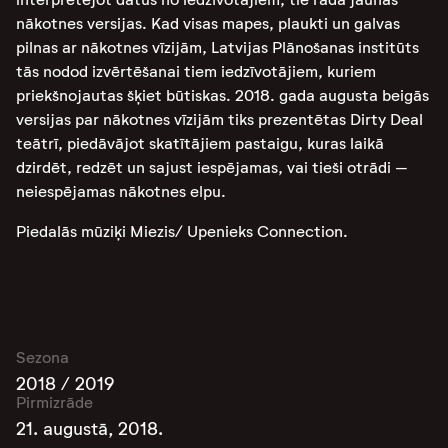
nākotnes versijas. Kad visas mapes, plaukti un galvas
pilnas ar nākotnes vīzijām, Latvijas Plānošanas institūts
tās nodod izvērtēšanai tiem iedzīvotājiem, kuriem
priekšnojautas šķiet būtiskas. 2018. gada augusta beigās
versijas par nākotnes vīzijām tiks prezentētas Dirty Deal
teātrī, piedāvājot skatītājiem pastaigu, kuras laikā
dzirdēt, redzēt un sajust iespējamas, vai tieši otrādi –
neiespējamas nākotnes elpu.
Piedalās mūziķi Miezis/ Upenieks Connection.
Sezona
2018 / 2019
Pirmizrāde
21. augustā, 2018.