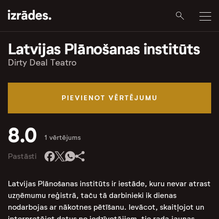
Latvijas Plānošanas institūts
Dirty Deal Teatro
PIEVIENOT VĒRTĒJUMU
8.0
1 vērtējums
Pastāsti
Latvijas Plānošanas institūts ir iestāde, kuru nevar atrast
uzņēmumu reģistrā, taču tā darbinieki ik dienas
nodarbojas ar nākotnes pētīšanu. Ievācot, skaitļojot un
interpretējot datus no iedzīvotājiem, tie rada jaunas