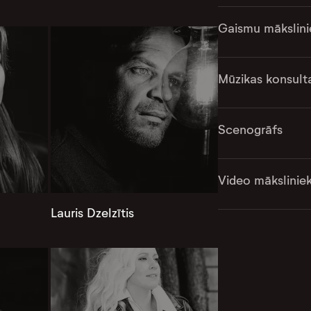
Gaismu mākslini
Mūzikas konsult
Scenogrāfs
Video mākslinie
Lauris Dzelzītis