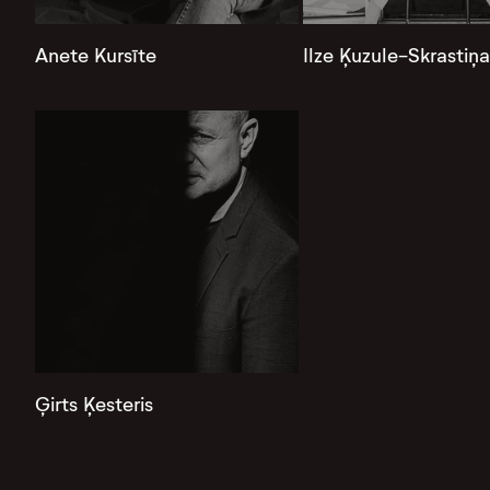
Anete Kursīte
Ilze Ķuzule-Skrastiņa
Ģirts Ķesteris