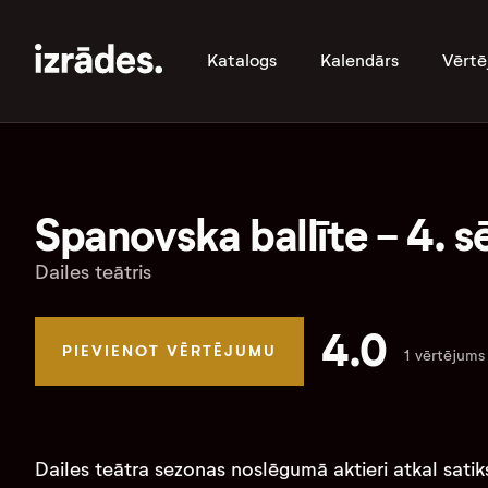
Katalogs
Kalendārs
Vērtē
Spanovska ballīte - 4. sē
Dailes teātris
4.0
PIEVIENOT VĒRTĒJUMU
1 vērtējums
Dailes teātra sezonas noslēgumā aktieri atkal satiksi