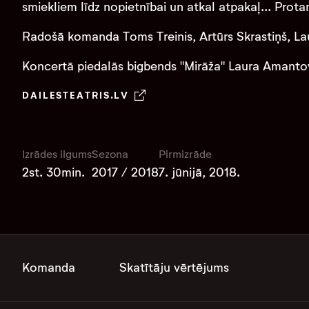
smiekliem līdz nopietnībai un atkal atpakaļ... Prota
Radošā komanda Toms Treinis, Artūrs Skrastiņš, Lau
Koncertā piedalās bigbends "Mirāža" Laura Amanto
DAILESTEATRIS.LV
Izrādes ilgums
Sezona
Pirmizrāde
2st. 30min.
2017 / 2018
7. jūnijā, 2018.
Komanda
Skatītāju vērtējums