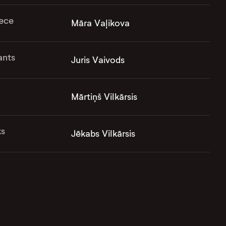
ece
Māra Vaļikova
ants
Juris Vaivods
Mārtiņš Vilkārsis
ks
Jēkabs Vilkārsis