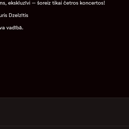
ms, ekskluzīvi – šoreiz tikai četros koncertos!
ris Dzelzītis
va vadībā.