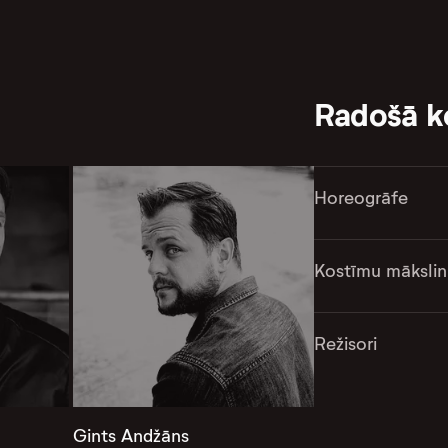
Radošā 
Horeogrāfe
Kostīmu mākslin
Režisori
Gints Andžāns