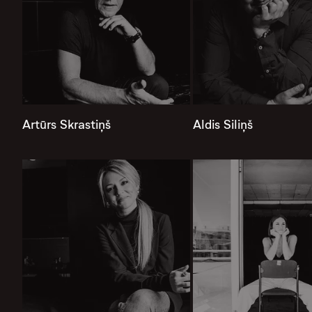
Artūrs Skrastiņš
Aldis Siliņš