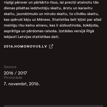
rūpīgi pārsver un pārkārto rīsus, lai precīzi atainotu tās
dienas pilsētas iedzīvotāju skaitu, ārstu un karavīru
skaitu, jaundzimušo un mirušo skaitu, to cilvēku skaitu,
kas spēruši kāju uz Mēness. Statistika šeit kļūst par allaž
mainīgu rīsu kalnu ainavu, kas ir aizkustinoša, šokējoša,
asprātīga un pārdomas raisoša. Izstādes versijā Rīgā
iekļauti Latvijas statistikas dati.
2016.HOMONOVUS.LV
Sezona
2016 / 2017
Pirmizrāde
7. novembrī, 2016.