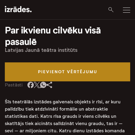
Par ikvienu cilvēku visā
pasaulē
Latvijas Jaunā teātra institūts
PIEVIENOT VĒRTĒJUMU
Pastāsti
Šīs teatrālās izstādes galvenais objekts ir rīsi, ar kuru
palīdzību tiek atdzīvināti formālie un abstraktie
statistikas dati. Katrs rīsa grauds ir viens cilvēks un
skatītājs tiek aicināts salīdzināt vienu graudu, tas ir –
sevi – ar miljoniem citu. Katru dienu izstādes komanda