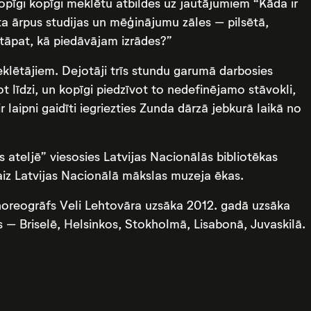
kopīgi kopīgi meklētu atbildes uz jautājumiem “Kāda ir
a ārpus studijas un mēģinājumu zāles – pilsētā,
 tāpat, kā piedāvājam izrādes?”
eklētājiem. Dejotāji trīs stundu garumā darbosies
ot līdzi, un kopīgi piedzīvot to nedefinējamo stāvokli,
 laipni gaidīti iegriezties Zunda dārzā jebkurā laikā no
 ateljē” viesosies Latvijas Nacionālās bibliotēkas
aiz Latvijas Nacionālā mākslas muzeja ēkas.
u horeogrāfs Veli Lehtovāra uzsāka 2012. gadā uzsāka
tās – Briselē, Helsinkos, Stokholmā, Lisabonā, Juvaskilā.