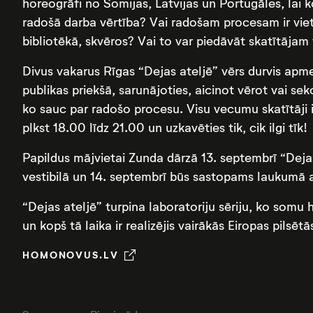
horeogrāfi no Somijas, Latvijas un Portugāles, lai 
radošā darba vērtība? Vai radošam procesam ir viet
bibliotēkā, skvēros? Vai to var piedāvāt skatītājam
Divus vakarus Rīgas “Dejas ateljē” vērs durvis apm
publikas priekšā, sarunājoties, aicinot vērot vai sek
ko sauc par radošo procesu. Visu vecumu skatītāji ir
plkst 18.00 līdz 21.00 un uzkavēties tik, cik ilgi tīk!
Papildus mājvietai Zunda dārzā 13. septembrī “Dejas
vestibilā un 14. septembrī būs sastopams laukumā 
“Dejas ateljē” turpina laboratoriju sēriju, ko som
un kopš tā laika ir realizējis vairākās Eiropas pilsē
HOMONOVUS.LV