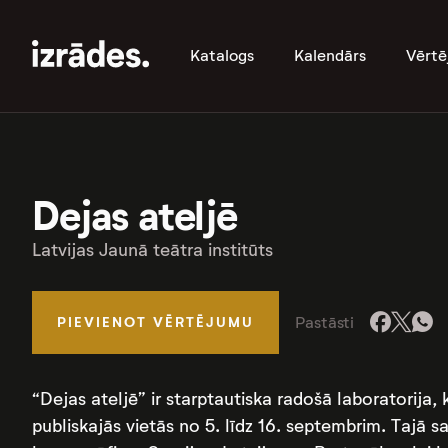
Katalogs
Kalendārs
Vērtē
Dejas ateljē
Latvijas Jaunā teātra institūts
Pastāsti
PIEVIENOT VĒRTĒJUMU
“Dejas ateljē” ir starptautiska radošā laboratorija
publiskajās vietās no 5. līdz 16. septembrim. Tajā s