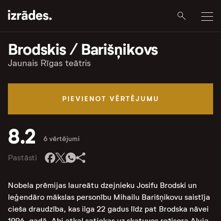
Brodskis / Barišņikovs
Jaunais Rīgas teātris
PIEVIENOT VĒRTĒJUMU
8.2
6 vērtējumi
Pastāsti
Nobela prēmijas laureātu dzejnieku Josifu Brodski un
leģendāro mākslas personību Mihailu Barišņikovu saistīja
cieša draudzība, kas ilga 22 gadus līdz pat Brodska nāvei
1996. gadā. Abi atkal satiekas uz skatuves režisora Alvja