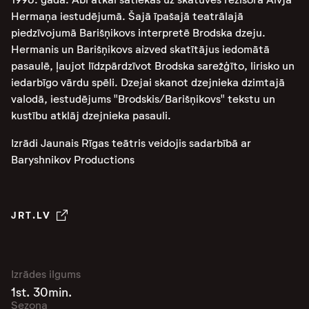
Hermaņa iestudējumā. Šajā īpašajā teatrālajā
piedzīvojumā Barišņikovs interpretē Brodska dzeju.
Hermanis un Barišņikovs aizved skatītājus iedomātā
pasaulē, ļaujot līdzpārdzīvot Brodska sarežģīto, lirisko un
iedarbīgo vārdu spēli. Dzejai skanot dzejnieka dzimtajā
valodā, iestudējums "Brodskis/Barišņikovs" tekstu un
kustību atklāj dzejnieka pasauli.
Izrādi Jaunais Rīgas teātris veidojis sadarbībā ar
Baryshnikov Productions
JRT.LV
Izrādes ilgums
1st. 30min.
Sezona