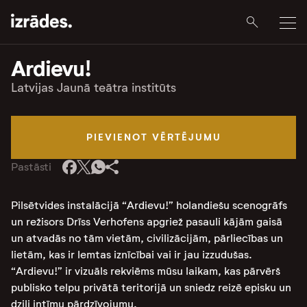
Ardievu!
Latvijas Jaunā teātra institūts
PIEVIENOT VĒRTĒJUMU
Pastāsti
Pilsētvides instalācijā “Ardievu!” holandiešu scenogrāfs
un režisors Drīss Verhofens apgriež pasauli kājām gaisā
un atvadās no tām vietām, civilizācijām, pārliecības un
lietām, kas ir lemtas iznīcībai vai ir jau izzudušas.
“Ardievu!” ir vizuāls rekviēms mūsu laikam, kas pārvērš
publisko telpu privātā teritorijā un sniedz reizē episku un
dziļi intīmu pārdzīvojumu.