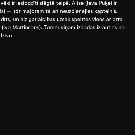
ki ir ieslodzīti slēgtā telpā. Alīse (Ieva Puķe) ir
is) – līdz majoram tā arī neuzdienējies kapteinis.
dīts, un aiz garlaicības uzsāk spēlītes viens ar otra
tu (Ivo Martinsons). Tomēr viņam izdodas izrauties no
dzīvot.