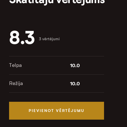
8.3
3 vērtējumi
Telpa
10.0
Režija
10.0
PIEVIENOT VĒRTĒJUMU