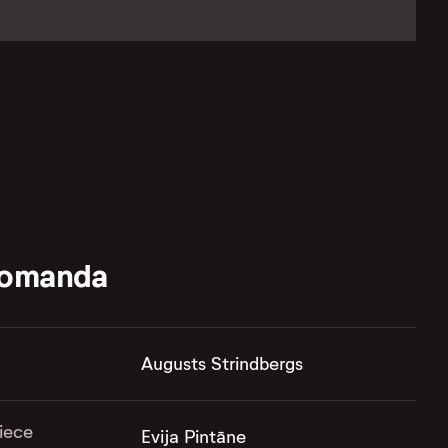
komanda
Augusts Strindbergs
iece
Evija Pintāne