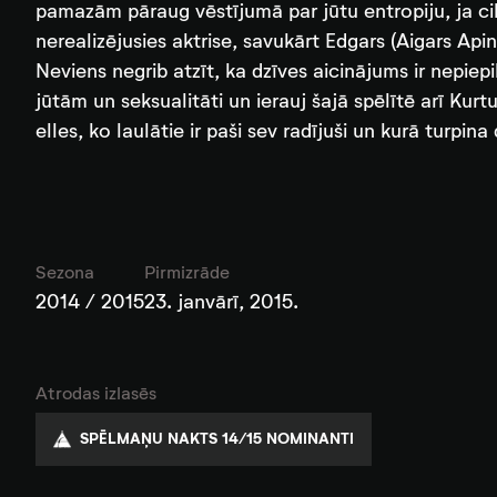
pamazām pāraug vēstījumā par jūtu entropiju, ja cilvē
nerealizējusies aktrise, savukārt Edgars (Aigars Apin
Neviens negrib atzīt, ka dzīves aicinājums ir nepiepil
jūtām un seksualitāti un ierauj šajā spēlītē arī Kur
elles, ko laulātie ir paši sev radījuši un kurā turpina 
Sezona
Pirmizrāde
2014 / 2015
23. janvārī, 2015.
Atrodas izlasēs
SPĒLMAŅU NAKTS 14/15 NOMINANTI