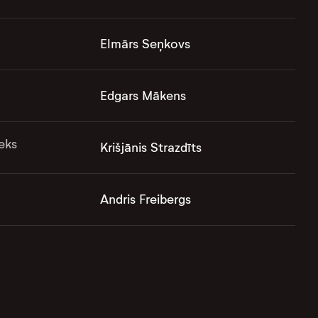
Elmārs Seņkovs
Edgars Mākens
eks
Krišjānis Strazdīts
Andris Freibergs