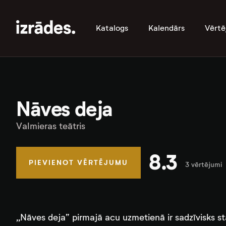
Katalogs
Kalendārs
Vērtē
Nāves deja
Valmieras teātris
8.3
PIEVIENOT VĒRTĒJUMU
3 vērtējumi
„Nāves deja” pirmajā acu uzmetienā ir sadzīvisks st