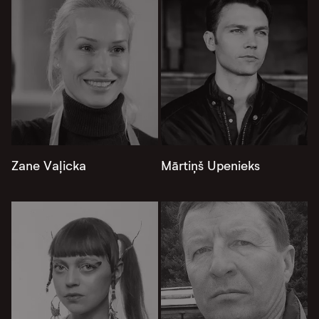
Zane Vaļicka
Mārtiņš Upenieks