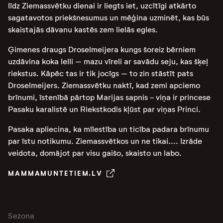
līdz Ziemassvētku dienai ir liegts iet, uzcītīgi atkārto
sagatavotos priekšnesumus un mēģina uzminēt, kas būs
skaistajās dāvanu kastēs zem lielās egles.
Ģimenes draugs Droselmeijera kungs šoreiz bērniem
uzdāvina koka lelli – mazu vīreli ar savādu seju, kas šķeļ
riekstus. Kāpēc tas ir tik jocīgs – to zin stāstīt pats
Droselmeijers. Ziemassvētku naktī, kad zemi apciemo
brīnumi, īstenībā pārtop Marijas sapnis - viņa ir princese
Pasaku karalistē un Riekstkodis kļūst par viņas Princi.
Pasaka apliecina, ka mīlestība un ticība padara brīnumu
par īstu notikumu. Ziemassvētkos un ne tikai.... Izrāde
veidota, domājot par visu gaišo, skaisto un labo.
MAMMAMUNTETIEM.LV
Sezona