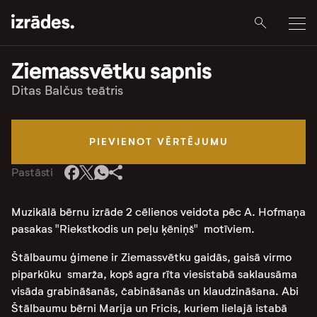
Ziemassvētku sapnis
Ditas Balčus teātris
PIEVIENOT VĒRTĒJUMU
Pastāsti
Muzikālā bērnu izrāde 2 cēlienos veidota pēc A. Hofmaņa
pasakas "Riekstkodis un peļu ķēniņš" motīviem.
Štālbaumu ģimene ir Ziemassvētku gaidās, gaisā virmo
piparkūku smarža, kopš agra rīta viesistabā saklausāma
visāda grabināšanās, čabināšanās un klaudzināšana. Abi
Štālbaumu bērni Marija un Fricis, kuriem lielajā istabā