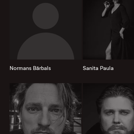
Normans Bārbals
Sanita Paula