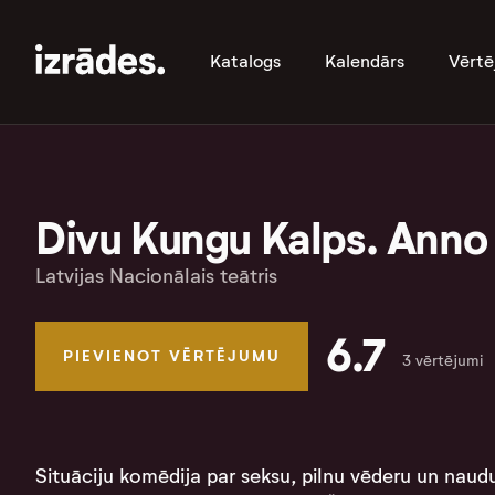
Katalogs
Kalendārs
Vērtē
Divu Kungu Kalps. Anno
Latvijas Nacionālais teātris
6.7
PIEVIENOT VĒRTĒJUMU
3 vērtējumi
Situāciju komēdija par seksu, pilnu vēderu un naud