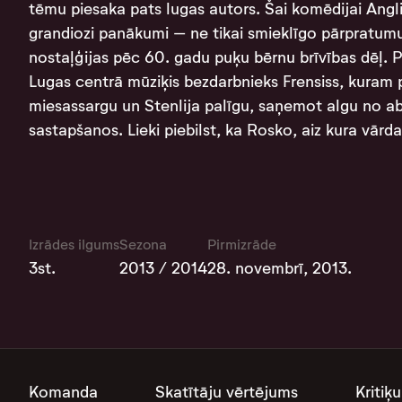
tēmu piesaka pats lugas autors. Šai komēdijai Angli
grandiozi panākumi – ne tikai smieklīgo pārpratumu 
nostaļģijas pēc 60. gadu puķu bērnu brīvības dēļ. P
Lugas centrā mūziķis bezdarbnieks Frensiss, kuram p
miesassargu un Stenlija palīgu, saņemot algu no a
sastapšanos. Lieki piebilst, ka Rosko, aiz kura vārda
Izrādes ilgums
Sezona
Pirmizrāde
3st.
2013 / 2014
28. novembrī, 2013.
Komanda
Skatītāju vērtējums
Kritiķu