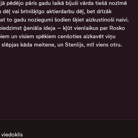
jā pēdējo pāris gadu laikā bijuši vārda tiešā nozīmē
dēļ vai brīnišķīgo aktierdarbu dēļ, bet drīzāk
at to gadu noziegumi šodien šķiet aizkustinoši naivi.
iedzimst ģeniāla ideja – kļūt vienlaikus par Rosko
biem un visiem spēkiem cenšoties aizkavēt viņu
 slēpjas kāda meitene, un Stenlijs, mīl viens otru.
 viedoklis