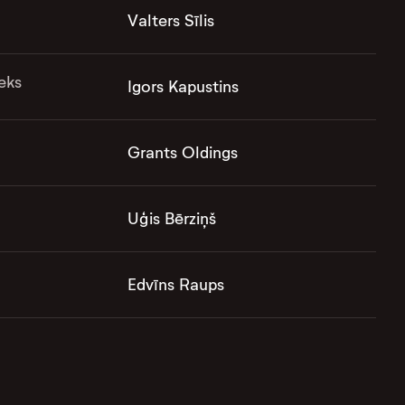
Valters Sīlis
eks
Igors Kapustins
Grants Oldings
Uģis Bērziņš
Edvīns Raups