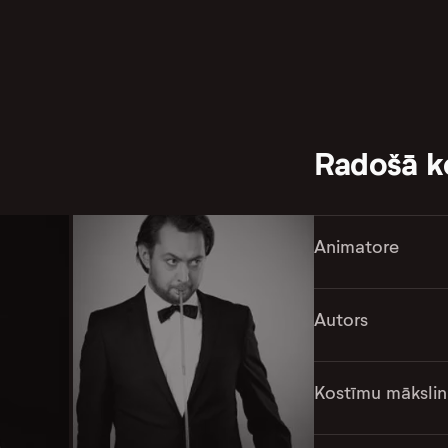
Radošā 
Animatore
Autors
Kostīmu mākslin