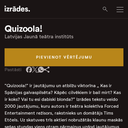
Quizoola!
Latvijas Jaunā teātra institūts
PIEVIENOT VĒRTĒJUMU
Pastāsti
”Quizoola!” ir jautājumu un atbilžu viktorīna „ Kas ir
Spānijas galvaspilsēta? Kāpēc cilvēkiem ir bail mirt? Kas
ir koks? Vai tu esi dabiski blonda?” Izrādes tekstu veido
2000 jautājumu, kuru autors ir teātra kolektīva Forced
Entertainment režisors, rakstnieks un domātājs Tims
Etčels. Uz skatuves trīs aktieri nobružātās klaunu maskās
sešas stundas viens otram pārmaiņus uzdod jautājumus