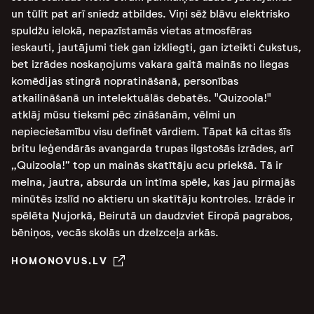
un tūlīt pat arī sniedz atbildes. Viņi sēž blāvu elektrisko
spuldžu ielokā, nepazīstamās vietas atmosfēras
ieskauti, jautājumi tiek gan izkliegti, gan izteikti čukstus,
bet izrādes noskaņojums vakara gaitā mainās no liegas
komēdijas stingrā nopratināšanā, personības
atkailināšanā un intelektuālās debatēs. "Quizoola!"
atklāj mūsu tieksmi pēc zināšanām, vēlmi un
nepieciešamību visu definēt vārdiem. Tāpat kā citas šīs
britu leģendārās avangarda trupas ilgstošās izrādes, arī
„Quizoola!” top un mainās skatītāju acu priekšā. Tā ir
melna, jautra, absurda un intīma spēle, kas jau pirmajās
minūtēs izslīd no aktieru un skatītāju kontroles. Izrāde ir
spēlēta Ņujorkā, Beirutā un daudzviet Eiropā pagrabos,
bēniņos, vecās skolās un dzelzceļa arkās.
HOMONOVUS.LV