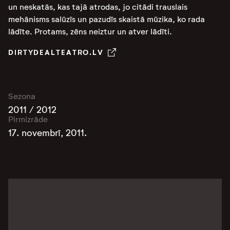
un neskatās, kas tajā atrodas, jo citādi trauslais
mehānisms salūzīs un pazudīs skaistā mūzika, ko rada
lādīte. Protams, zēns neiztur un atver lādīti.
DIRTYDEALTEATRO.LV
Sezona
2011 / 2012
Pirmizrāde
17. novembrī, 2011.