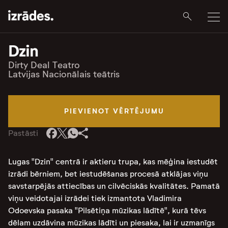
Dzin
Dirty Deal Teatro
Latvijas Nacionālais teātris
PIEVIENOT VĒRTĒJUMU
Pastāsti
Lugas "Dzin" centrā ir aktieru trupa, kas mēģina iestudēt
izrādi bērniem, bet iestudēšanas procesā atklājas viņu
savstarpējās attiecības un cilvēciskās kvalitātes. Pamatā
viņu veidotajai izrādei tiek izmantota Vladimira
Odoevska pasaka "Pilsētiņa mūzikas lādītē", kurā tēvs
dēlam uzdāvina mūzikas lādīti un piesaka, lai ir uzmanīgs