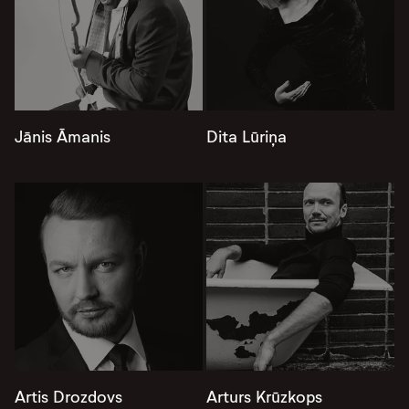
Jānis Āmanis
Dita Lūriņa
Artis Drozdovs
Arturs Krūzkops