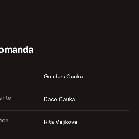
komanda
Gundars Cauka
ante
Dace Cauka
ece
Rita Vaļikova