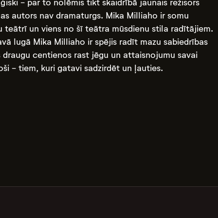
raģiski - par to nolēmis tikt skaidrībā jaunais režisors
gas autors nav dramaturgs. Mika Milliaho ir somu
 teātrī un viens no šī teātra mūsdienu stila radītājiem.
avā lugā Mika Milliaho ir spējis radīt mazu sabiedrības
s draugu centienos rast jēgu un attaisnojumu savai
oši - tiem, kuri gatavi sadzirdēt un ļauties.