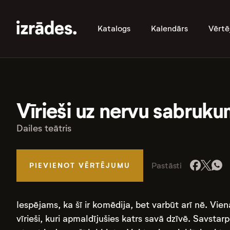
Katalogs
Kalendārs
Vērtē
Vīrieši uz nervu sabruk
Dailes teātris
Pastāsti
PIEVIENOT VĒRTĒJUMU
Iespējams, ka šī ir komēdija, bet varbūt arī nē. Vien
vīrieši, kuri apmaldījušies katrs savā dzīvē. Savsta