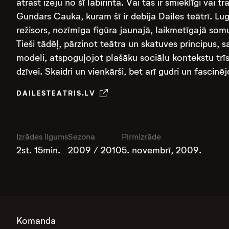
atrast izeju no šī labirinta. Vai tas ir smieklīgi vai t
Gundars Cauka, kuram šī ir debija Dailes teātrī. Lu
režisors, nozīmīga figūra jaunajā, laikmetīgajā somu
Tieši tādēļ, pārzinot teātra un skatuves principus, s
modeli, atspoguļojot plašāku sociālu kontekstu trī
dzīvei. Skaidri un vienkārši, bet arī gudri un fascinēj
DAILESTEATRIS.LV
Izrādes ilgums
Sezona
Pirmizrāde
2st. 15min.
2009 / 2010
5. novembrī, 2009.
Komanda