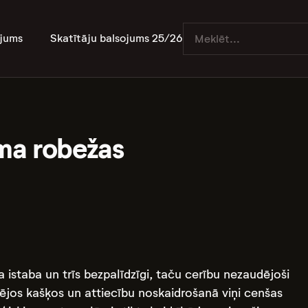
jums
Skatītāju balsojums 25/26
uma robežas
a istaba un trīs bezpalīdzīgi, taču cerību nezaudējoši
rpējos kašķos un attiecību noskaidrošanā viņi cenšas