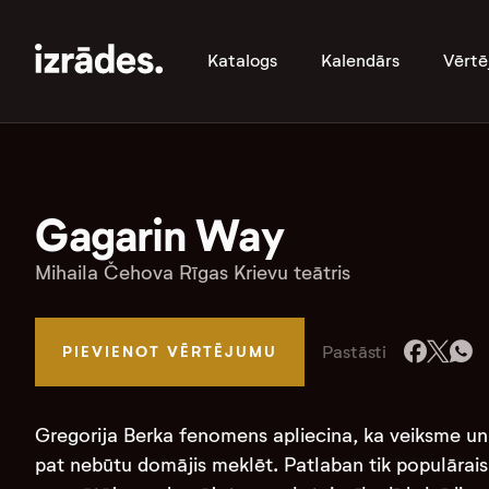
Katalogs
Kalendārs
Vērtē
Gagarin Way
Mihaila Čehova Rīgas Krievu teātris
Pastāsti
PIEVIENOT VĒRTĒJUMU
Gregorija Berka fenomens apliecina, ka veiksme un s
pat nebūtu domājis meklēt. Patlaban tik populārais