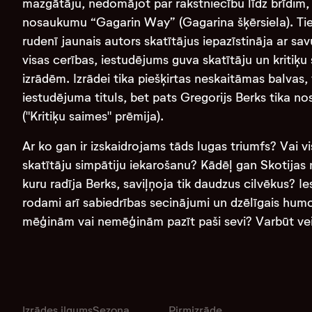
mazgātāju, nedomājot par rakstniecību līdz brīdim, k
nosaukumu “Gagarin Way” (Gagarina šķērsiela). Tie
rudenī jaunais autors skatītājus iepazīstināja ar sa
visas cerības, iestudējums guva skatītāju un kritiķu 
izrādēm. Izrādei tika piešķirtas neskaitāmas balvas
iestudējuma tituls, bet pats Gregorijs Berks tika 
("Kritiķu saimes" prēmija).
Ar ko gan ir izskaidrojams tāds lugas triumfs? Vai v
skatītāju simpātiju iekarošanu? Kādēļ gan Skotijas ne
kuru radīja Berks, saviļņoja tik daudzus cilvēkus? I
rodami arī sabiedrības secinājumi un dzēlīgais hum
mēģinām vai nemēģinām pazīt paši sevi? Varbūt vei
Izrādes ilgums
Sezona
Pirmizrāde