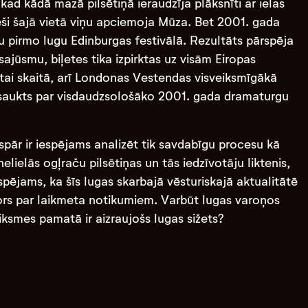
ad kādā mazā pilsētiņā ieraudzīja plāksnīti ar ielas
ši šajā vietā viņu apciemoja Mūza. Bet 2001. gada
vu pirmo lugu Edinburgas festivālā. Rezultāts pārspēja
sajūsmu, biļetes tika izpirktas uz visām Eiropas
, tai skaitā, arī Londonas Vestendas visveiksmīgākā
nosaukts par visdaudzsološāko 2001. gada dramaturgu
ispār ir iespējams analizēt tik savdabīgu procesu kā
lielās ogļraču pilsētiņas un tās iedzīvotāju liktenis,
espējams, ka šīs lugas skarbajā vēsturiskajā aktualitātē
ors par laikmeta notikumiem. Varbūt lugas varoņos
ksmes pamatā ir aizraujošs lugas sižets?