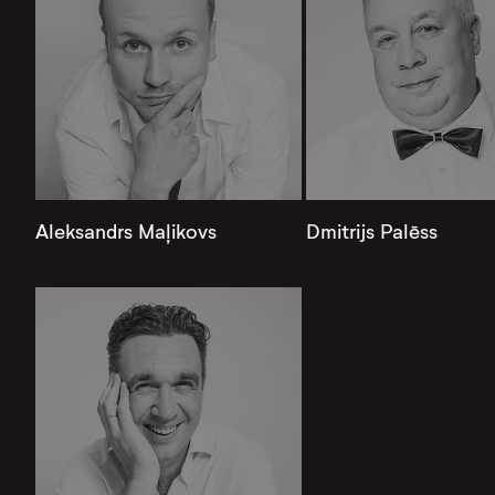
Aleksandrs Maļikovs
Dmitrijs Palēss