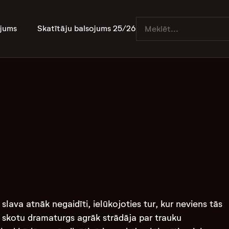
jums
Skatītāju balsojums 25/26
lava atnāk negaidīti, ielūkojoties tur, kur neviens tās
 skotu dramaturgs agrāk strādāja par trauku