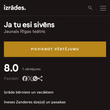
Ja tu esi sivēns
Jaunais Rīgas teātris
PIEVIENOT VĒRTĒJUMU
8.0
1 vērtējums
Pastāsti
Izrāde bērniem un vecākiem
Ineses Zanderes dzejoļi un pasakas