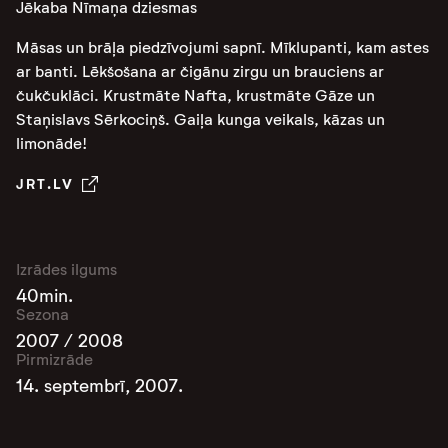
Jēkaba Nīmaņa dziesmas
Māsas un brāļa piedzīvojumi sapnī. Mīklupanti, kam astes
ar banti. Lēkšošana ar čigānu zirgu un brauciens ar
čukčuklāci. Krustmāte Nafta, krustmāte Gāze un
Staņislavs Sērkociņš. Gaiļa kunga veikals, kāzas un
limonāde!
JRT.LV
Izrādes ilgums
40min.
Sezona
2007 / 2008
Pirmizrāde
14. septembrī, 2007.