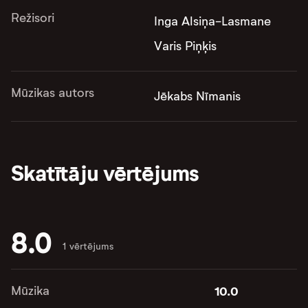
Režisori
Inga Alsiņa-Lasmane
Varis Piņķis
Mūzikas autors
Jēkabs Nīmanis
Skatītāju vērtējums
8.0
1 vērtējums
Mūzika
10.0