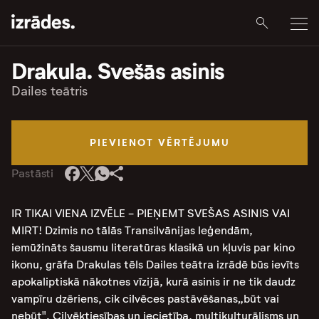
Drakula. Svešās asinis
Dailes teātris
PIEVIENOT VĒRTĒJUMU
Pastāsti
IR TIKAI VIENA IZVĒLE - PIEŅEMT SVEŠAS ASINIS VAI
MIRT! Dzimis no tālās Transilvānijas leģendām,
iemūžināts šausmu literatūras klasikā un kļuvis par kino
ikonu, grāfa Drakulas tēls Dailes teātra izrādē būs ievīts
apokaliptiskā nākotnes vīzijā, kurā asinis ir ne tik daudz
vampīru dzēriens, cik cilvēces pastāvēšanas„būt vai
nebūt". Cilvēktiesības un iecietība, multikulturālisms un