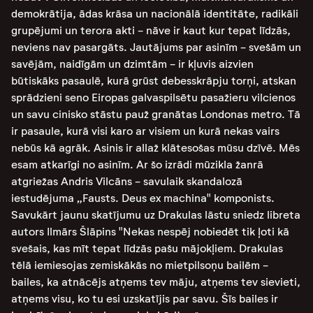
demokrātija, ādas krāsa un nacionālā identitāte, radikāli
grupējumi un terora akti - nāve ir kaut kur tepat līdzās,
neviens nav pasargāts. Jautājums par asinīm - svešām un
savējām, naidīgām un dzimtām - ir kļuvis aizvien
būtiskāks pasaulē, kurā grūst debesskrāpju torņi, atskan
sprādzieni seno Eiropas galvaspilsētu pasažieru vilcienos
un savu cinisko stāstu pauž granātas Londonas metro. Tā
ir pasaule, kurā visi karo ar visiem un kurā nekas vairs
nebūs kā agrāk. Asinis ir allaž klātesošas mūsu dzīvē. Mēs
esam atkarīgi no asinīm. Ar šo izrādi mūzikla žanrā
atgriežas Andris Vilcāns - savulaik skandalozā
iestudējuma „Fausts. Deus ex machina" komponists.
Savukārt jaunu skatījumu uz Drakulas lāstu sniedz libreta
autors Ilmārs Šlāpins "Nekas nespēj nobiedēt tik ļoti kā
svešais, kas mīt tepat līdzās pašu mājokļiem. Drakulas
tēlā iemiesojas zemiskākās no mietpilsoņu bailēm -
bailes, ka atnācējs atņems tev māju, atņems tev sievieti,
atņems visu, ko tu esi uzskatījis par savu. Šīs bailes ir