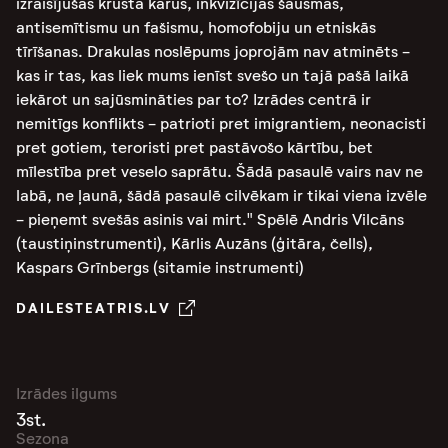
izraisījušas krusta karus, inkvizīcijas šausmas,
antisemītismu un fašismu, homofobiju un etniskās
tīrīšanas. Drakulas noslēpums joprojām nav atminēts -
kas ir tas, kas liek mums ienīst svešo un tajā pašā laikā
iekārot un sajūsmināties par to? Izrādes centrā ir
nemitīgs konflikts - patrioti pret imigrantiem, neonacisti
pret gotiem, teroristi pret pastāvošo kārtību, bet
mīlestība pret veselo saprātu. Šādā pasaulē vairs nav ne
labā, ne ļaunā, šādā pasaulē cilvēkam ir tikai viena izvēle
- pieņemt svešās asinis vai mirt." Spēlē Andris Vilcāns
(taustiņinstrumenti), Kārlis Auzāns (ģitāra, čells),
Kaspars Grīnbergs (sitamie instrumenti)
DAILESTEATRIS.LV
Izrādes ilgums
3st.
Sezona