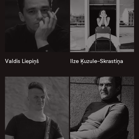
Valdis Liepiņš
Ilze Ķuzule-Skrastiņa