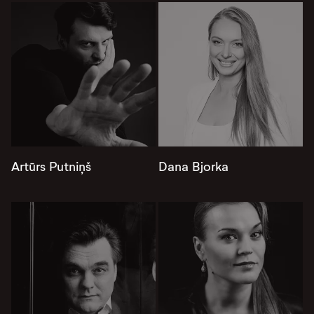
Artūrs Putniņš
Dana Bjorka