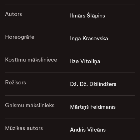
Autors
Ilmārs Šlāpins
Horeogrāfe
Inga Krasovska
Kostīmu māksliniece
Ilze Vītoliņa
Režisors
Dž. Dž. Džilindžers
Gaismu mākslinieks
Mārtiņš Feldmanis
Mūzikas autors
Andris Vilcāns