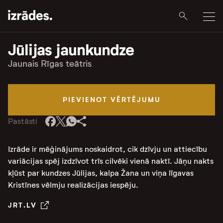
Jūlijas jaunkundze
Jaunais Rīgas teātris
PIEVIENOT VĒRTĒJUMU
Pastāsti
Izrāde ir mēģinājums noskaidrot, cik dzīvju un attiecību
variācijas spēj izdzīvot trīs cilvēki vienā naktī. Jāņu nakts
kļūst par kundzes Jūlijas, kalpa Žana un viņa līgavas
Kristīnes vēlmju realizācijas iespēju.
JRT.LV