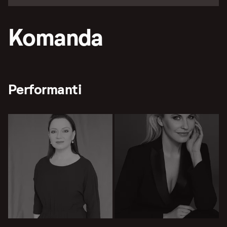
Komanda
Performanti