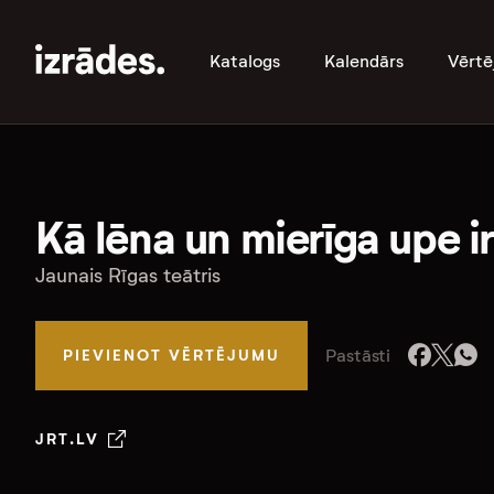
Katalogs
Kalendārs
Vērtē
Kā lēna un mierīga upe i
Jaunais Rīgas teātris
Pastāsti
PIEVIENOT VĒRTĒJUMU
JRT.LV