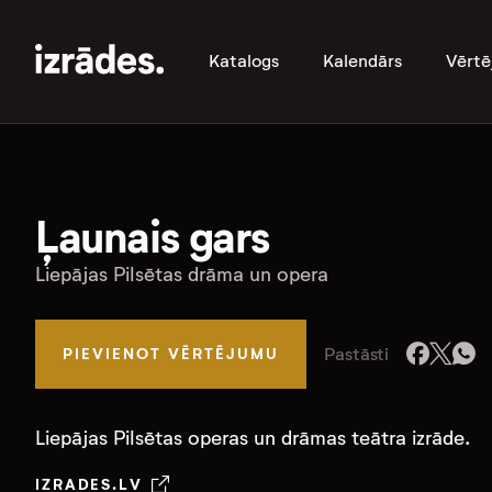
Katalogs
Kalendārs
Vērtē
Ļaunais gars
Liepājas Pilsētas drāma un opera
Pastāsti
PIEVIENOT VĒRTĒJUMU
Liepājas Pilsētas operas un drāmas teātra izrāde.
IZRADES.LV